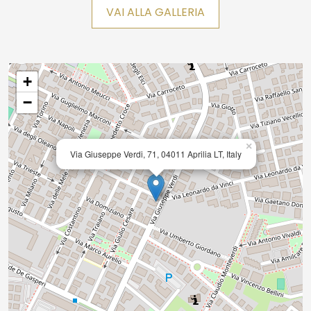
VAI ALLA GALLERIA
+
−
×
Via Giuseppe Verdi, 71, 04011 Aprilia LT, Italy